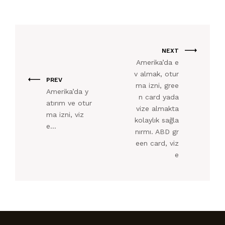
NEXT
Amerika’da e
v almak, otur
PREV
ma izni, gree
Amerika’da y
n card yada
atırım ve otur
vize almakta
ma izni, viz
kolaylık sağla
e…
nırmı. ABD gr
een card, viz
e