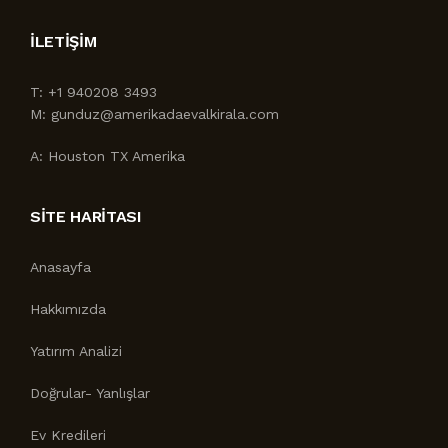
İLETIŞIM
T:
+1 940208 3493
M:
gunduz@amerikadaevalkirala.com
A:
Houston TX Amerika
SITE HARITASI
Anasayfa
Hakkımızda
Yatırım Analizi
Doğrular- Yanlışlar
Ev Kredileri