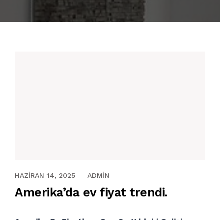
EV KREDILERI
BLOG
İLETIŞIM
HAZIRAN 14, 2025
HAZIRAN 14, 2025
ADMIN
Amerika’da ev fiyat trendi.