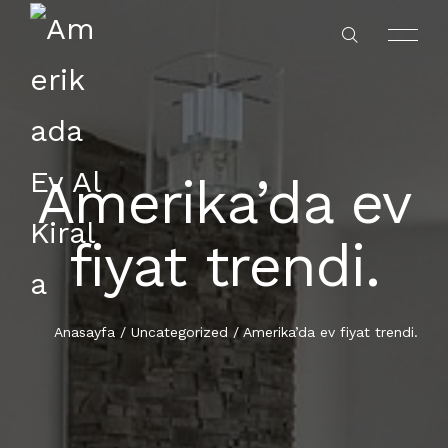
Amerika’da ev
ANASAYFA
fiyat trendi.
HAKKIMIZDA
Anasayfa
/
Uncategorized
/
Amerika’da ev fiyat trendi.
YATIRIM ANALIZI
DOĞRULAR – YANLIŞLAR